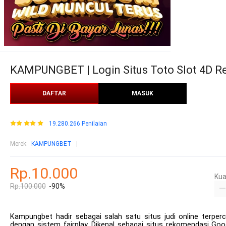
KAMPUNGBET | Login Situs Toto Slot 4D Re
DAFTAR
MASUK
19.280.266 Penilaian
Merek
:
KAMPUNGBET
Rp.10.000
Kua
Rp.100.000
-90%
Kampungbet hadir sebagai salah satu situs judi online terp
dengan sistem fairplay. Dikenal sebagai situs rekomendasi 